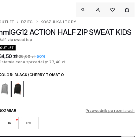
OUTLET
DZIECI
KOSZULKA I TOPY
hmlGG12 ACTION HALF ZIP SWEAT KIDS
Half-zip sweat top
OUTLET
64,50 zł
129,00 zł
-50%
Ostatnia cena sprzedaży: 77,40 zł
KOLOR:
BLACK/CHERRY TOMATO
ROZMIAR
Przewodnik po rozmiarach
116
128