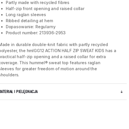
Partly made with recycled fibres
Half-zip front opening and raised collar
Long raglan sleeves
Ribbed detailing at hem
Dopasowanie: Regularny
Product number: 213936-2953
Made in durable double-knit fabric with partly recycled
polyester, the hmlGG12 ACTION HALF ZIP SWEAT KIDS has a
practical half-zip opening and a raised collar for extra
coverage. This hummel® sweat top features raglan
sleeves for greater freedom of motion around the
shoulders.
MATERIAŁ I PIELĘGNACJA