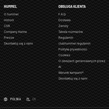
HUMMEL
OBSŁUGA KLIENTA
O hummel
F.A.Q
Historii
Dostawa
CSR
Zwroty
Company Karma
Tabela rozmiarów
Presse
Regulamin
Skontaktuj się z nami
clubhummel regulamin
Polityka prywatności
Cookies
O obrazach generowanych przez
AI
Warunki kampanii*
Skontaktuj się z nami
POLSKA
PL
EN