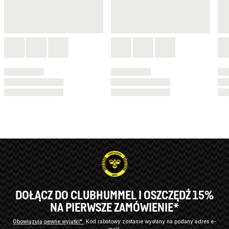
DOŁĄCZ DO CLUBHUMMEL I OSZCZĘDŹ 15%
NA PIERWSZE ZAMÓWIENIE*
Obowiązują pewne wyjątki*
Kod rabatowy zostanie wysłany na podany adres e-