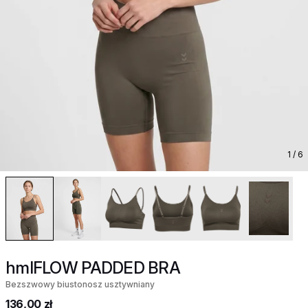
1
/ 6
hmlFLOW PADDED BRA
Bezszwowy biustonosz usztywniany
136,00 zł