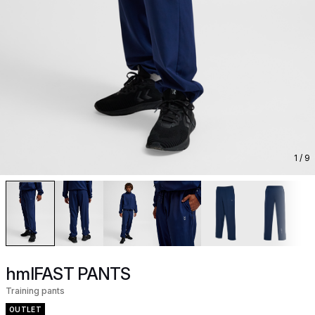
1
/ 9
hmlFAST PANTS
Training pants
OUTLET