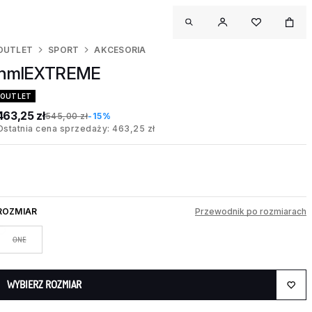
OUTLET
SPORT
AKCESORIA
hmlEXTREME
OUTLET
463,25 zł
545,00 zł
-15%
Ostatnia cena sprzedaży: 463,25 zł
ROZMIAR
Przewodnik po rozmiarach
ONE
WYBIERZ ROZMIAR