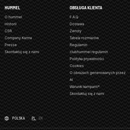
HUMMEL
OBSŁUGA KLIENTA
O hummel
F.A.Q
Historii
Dostawa
CSR
Zwroty
Company Karma
Tabela rozmiarów
Presse
Regulamin
Skontaktuj się z nami
clubhummel regulamin
Polityka prywatności
Cookies
O obrazach generowanych przez
AI
Warunki kampanii*
Skontaktuj się z nami
POLSKA
PL
EN