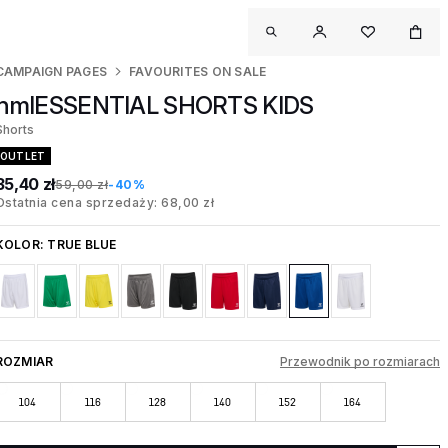
CAMPAIGN PAGES
FAVOURITES ON SALE
hmlESSENTIAL SHORTS KIDS
Shorts
OUTLET
35,40 zł
59,00 zł
-40%
Ostatnia cena sprzedaży: 68,00 zł
KOLOR:
TRUE BLUE
ROZMIAR
Przewodnik po rozmiarach
104
116
128
140
152
164