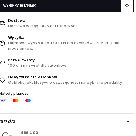
WYBIERZ ROZMIAR
Dostawa
Dostawa w ciągu 4–5 dni roboczych.
Wysyłka
Darmowa wysyłka od 170 PLN dla członków i 285 PLN dla
nieczłonków.
Łatwe zwroty
100 dni na zwrot dla członków.
Ceny tylko dla członków
Odblokuj ekskluzywne oszczędności na wybrane produkty.
Metody płatności
KORZYŚCI
Bee Cool