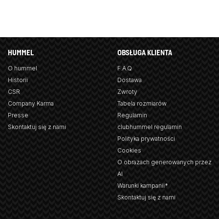
HUMMEL
OBSŁUGA KLIENTA
O hummel
F.A.Q
Historii
Dostawa
CSR
Zwroty
Company Karma
Tabela rozmiarów
Presse
Regulamin
Skontaktuj się z nami
clubhummel regulamin
Polityka prywatności
Cookies
O obrazach generowanych przez
AI
Warunki kampanii*
Skontaktuj się z nami