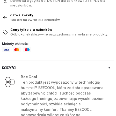
Darmowa wysyłka od 170 PLN dla członków i 285 PLN dla
nieczłonków.
Łatwe zwroty
100 dni na zwrot dla członków.
Ceny tylko dla członków
Odblokuj ekskluzywne oszczędności na wybrane produkty.
Metody płatności
KORZYŚCI
Bee Cool
Ten produkt jest wyposażony w technologię
hummel® BEECOOL, która została opracowana,
aby zapewnić chłód i suchość podczas
każdego treningu, zapewniając wysoki poziom
oddychalności, szybkie schnięcie i
maksymalny komfort. Tkaniny BEECOOL
odprowadzają wilgoć ze skóry na