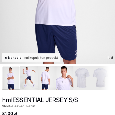
🔥 Na topie
Inni kupują ten produkt
1
/ 8
hmlESSENTIAL JERSEY S/S
Short-sleeved T-shirt
81,00 zł