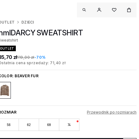
OUTLET
DZIECI
hmlDARCY SWEATSHIRT
Sweatshirt
OUTLET
35,70 zł
119,00 zł
-70%
Ostatnia cena sprzedaży: 71,40 zł
KOLOR:
BEAVER FUR
ROZMIAR
Przewodnik po rozmiarach
56
62
68
74