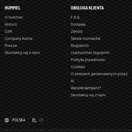
HUMMEL
OBSŁUGA KLIENTA
O hummel
F.A.Q
Historii
Dostawa
CSR
Zwroty
Company Karma
Tabela rozmiarów
Presse
Regulamin
Skontaktuj się z nami
clubhummel regulamin
Polityka prywatności
Cookies
O obrazach generowanych przez
AI
Warunki kampanii*
Skontaktuj się z nami
POLSKA
PL
EN