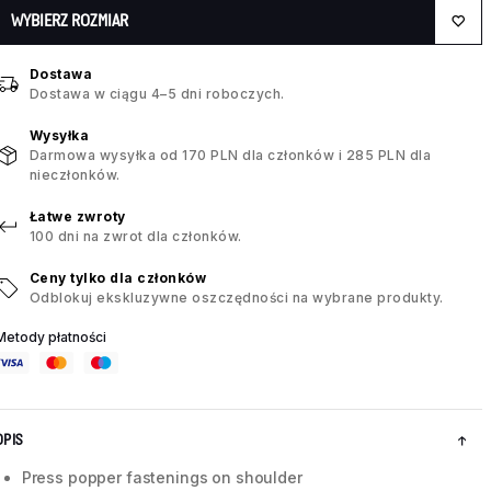
WYBIERZ ROZMIAR
Dostawa
Dostawa w ciągu 4–5 dni roboczych.
Wysyłka
Darmowa wysyłka od 170 PLN dla członków i 285 PLN dla
nieczłonków.
Łatwe zwroty
100 dni na zwrot dla członków.
Ceny tylko dla członków
Odblokuj ekskluzywne oszczędności na wybrane produkty.
Metody płatności
OPIS
Press popper fastenings on shoulder