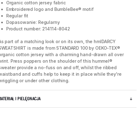
Organic cotton jersey fabric
Embroidered logo and BumbleBee® motif
Regular fit
Dopasowanie: Regularny
Product number: 214114-8042
As part of a matching look or on its own, the hmlDARCY
SWEATSHIRT is made from STANDARD 100 by OEKO-TEX®
organic cotton jersey with a charming hand-drawn all over
print. Press poppers on the shoulder of this hummel®
sweater provide a no-fuss on and off, whilst the ribbed
waistband and cuffs help to keep it in place while they're
wriggling or under other clothing.
MATERIAŁ I PIELĘGNACJA