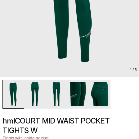
1
/ 5
hmlCOURT MID WAIST POCKET
TIGHTS W
Tights with inside pocket