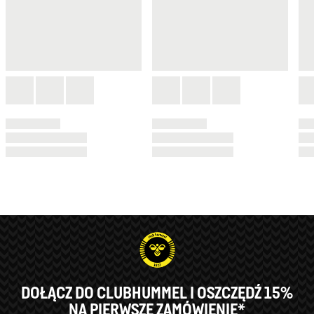
DOŁĄCZ DO CLUBHUMMEL I OSZCZĘDŹ 15%
NA PIERWSZE ZAMÓWIENIE*