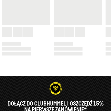
DOŁĄCZ DO CLUBHUMMEL I OSZCZĘDŹ 15%
NA PIERWSZE ZAMÓWIENIE*