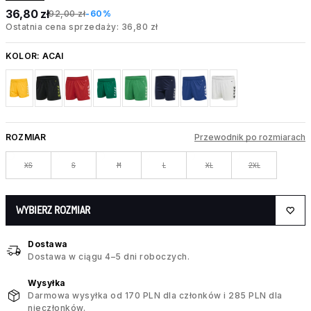
36,80 zł
92,00 zł
-60%
Ostatnia cena sprzedaży: 36,80 zł
KOLOR:
ACAI
ROZMIAR
Przewodnik po rozmiarach
XS
S
M
L
XL
2XL
WYBIERZ ROZMIAR
Dostawa
Dostawa w ciągu 4–5 dni roboczych.
Wysyłka
Darmowa wysyłka od 170 PLN dla członków i 285 PLN dla
nieczłonków.