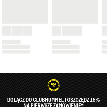
DOŁĄCZ DO CLUBHUMMEL I OSZCZĘDŹ 15%
NA PIERWSZE ZAMÓWIENIE*