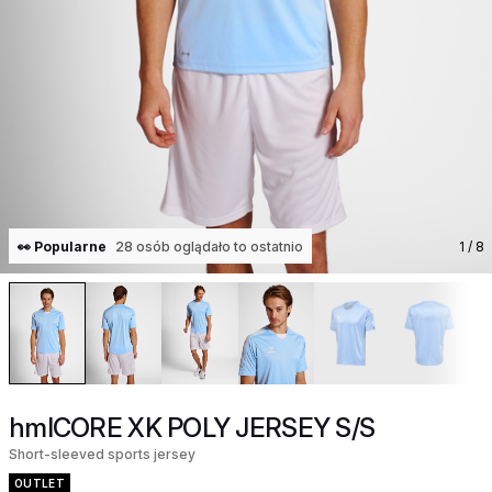
👀 Popularne
28 osób oglądało to ostatnio
1
/ 8
hmlCORE XK POLY JERSEY S/S
Short-sleeved sports jersey
OUTLET