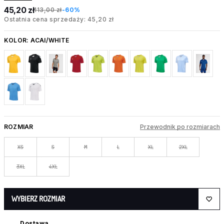
45,20 zł
113,00 zł
-60%
Ostatnia cena sprzedaży: 45,20 zł
KOLOR:
ACAI/WHITE
ROZMIAR
Przewodnik po rozmiarach
XS
S
M
L
XL
2XL
3XL
4XL
WYBIERZ ROZMIAR
Dostawa