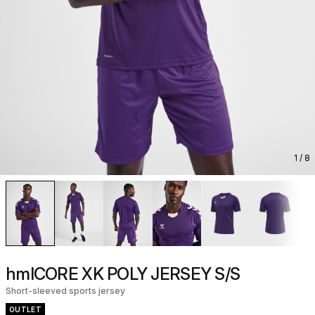
1
/ 8
hmlCORE XK POLY JERSEY S/S
Short-sleeved sports jersey
OUTLET