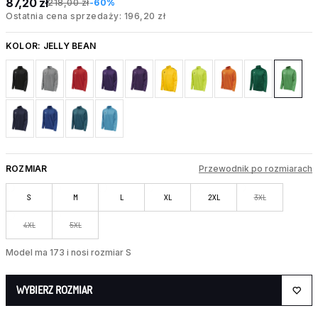
87,20 zł
218,00 zł
-60%
Ostatnia cena sprzedaży: 196,20 zł
KOLOR:
JELLY BEAN
ROZMIAR
Przewodnik po rozmiarach
S
M
L
XL
2XL
3XL
4XL
5XL
Model ma 173 i nosi rozmiar S
WYBIERZ ROZMIAR