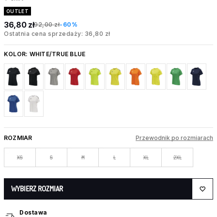
OUTLET
36,80 zł
92,00 zł
-60%
Ostatnia cena sprzedaży: 36,80 zł
KOLOR:
WHITE/TRUE BLUE
ROZMIAR
Przewodnik po rozmiarach
XS
S
M
L
XL
2XL
WYBIERZ ROZMIAR
Dostawa