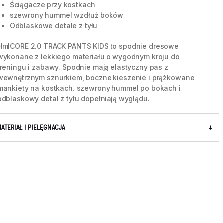
Ściągacze przy kostkach
szewrony hummel wzdłuż boków
Odblaskowe detale z tyłu
HmlCORE 2.0 TRACK PANTS KIDS to spodnie dresowe
wykonane z lekkiego materiału o wygodnym kroju do
treningu i zabawy. Spodnie mają elastyczny pas z
wewnętrznym sznurkiem, boczne kieszenie i prążkowane
mankiety na kostkach. szewrony hummel po bokach i
odblaskowy detal z tyłu dopełniają wyglądu.
MATERIAŁ I PIELĘGNACJA
5 / 5