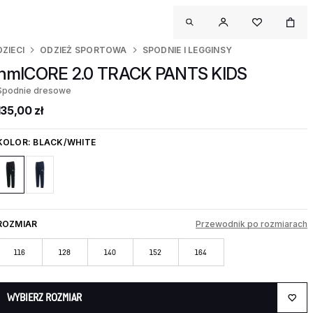
DZIECI
ODZIEŻ SPORTOWA
SPODNIE I LEGGINSY
hmlCORE 2.0 TRACK PANTS KIDS
Spodnie dresowe
135,00 zł
KOLOR:
BLACK/WHITE
ROZMIAR
Przewodnik po rozmiarach
116
128
140
152
164
WYBIERZ ROZMIAR