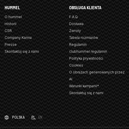
HUMMEL
OBSŁUGA KLIENTA
O hummel
F.A.Q
Historii
Dostawa
CSR
Zwroty
Company Karma
Tabela rozmiarów
Presse
Regulamin
Skontaktuj się z nami
clubhummel regulamin
Polityka prywatności
Cookies
O obrazach generowanych przez
AI
Warunki kampanii*
Skontaktuj się z nami
POLSKA
PL
EN