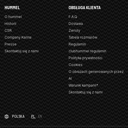
HUMMEL
OBSŁUGA KLIENTA
O hummel
F.A.Q
Historii
Dostawa
CSR
Zwroty
Company Karma
Tabela rozmiarów
Presse
Regulamin
Skontaktuj się z nami
clubhummel regulamin
Polityka prywatności
Cookies
O obrazach generowanych przez
AI
Warunki kampanii*
Skontaktuj się z nami
POLSKA
PL
EN