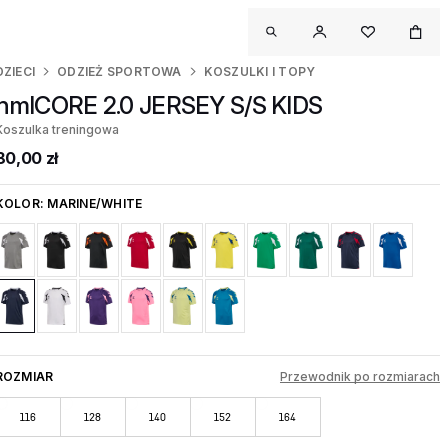
DZIECI
ODZIEŻ SPORTOWA
KOSZULKI I TOPY
hmlCORE 2.0 JERSEY S/S KIDS
Koszulka treningowa
80,00 zł
KOLOR:
MARINE/WHITE
ROZMIAR
Przewodnik po rozmiarach
116
128
140
152
164