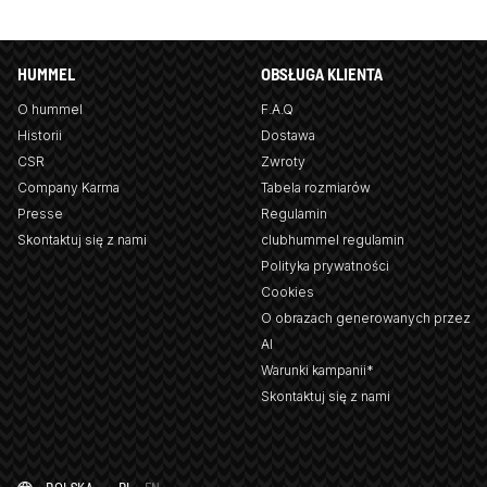
HUMMEL
OBSŁUGA KLIENTA
O hummel
F.A.Q
Historii
Dostawa
CSR
Zwroty
Company Karma
Tabela rozmiarów
Presse
Regulamin
Skontaktuj się z nami
clubhummel regulamin
Polityka prywatności
Cookies
O obrazach generowanych przez
AI
Warunki kampanii*
Skontaktuj się z nami