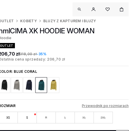
OUTLET
KOBIETY
BLUZY Z KAPTUREM I BLUZY
hmlCIMA XK HOODIE WOMAN
Hoodie
OUTLET
206,70 zł
318,00 zł
-35%
Ostatnia cena sprzedaży: 206,70 zł
KOLOR:
BLUE CORAL
ROZMIAR
Przewodnik po rozmiarach
XS
S
M
L
XL
2XL