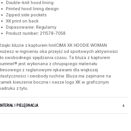
Double-knit hood lining
Printed hood lining design
Zipped side pockets
XK print on back
Dopasowanie: Regularny
Product number: 211578-7058
Dzięki bluzie z kapturem hmlCIMA XK HOODIE WOMAN
możesz w mgnieniu oka przejść od sportowych aktywności
do swobodnego spędzania czasu. Ta bluza z kapturem
hummel® jest wykonana z chrupiącego materiału
dresowego z raglanowymi rękawami dla większej
elastyczności i swobody ruchów. Bluza ma zapinane na
zamek kieszenie boczne i nasze logo XK w graficznym
nadruku z tyłu.
5 / 8
MATERIAŁ I PIELĘGNACJA