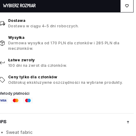
WYBIERZ ROZMIAR
Dostawa
Dostawa w ciągu 4–5 dni roboczych.
Wysyłka
Darmowa wysyłka od 170 PLN dla członków i 285 PLN dla
nieczłonków.
Łatwe zwroty
100 dni na zwrot dla członków.
Ceny tylko dla członków
Odblokuj ekskluzywne oszczędności na wybrane produkty.
Metody płatności
OPIS
Sweat fabric