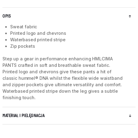
OPIS
Sweat fabric
Printed logo and chevrons
Waterbased printed stripe
Zip pockets
Step up a gear in performance enhancing HMLCIMA
PANTS crafted in soft and breathable sweat fabric.
Printed logo and chevrons give these pants a hit of
classic hummel® DNA whilst the flexible wide waistband
and zipper pockets give ultimate versatility and comfort.
Waterbased printed stripe down the leg gives a subtle
finishing touch.
MATERIAŁ I PIELĘGNACJA