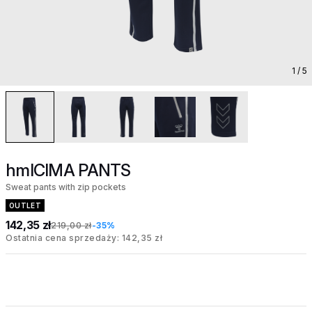
1
/ 5
hmlCIMA PANTS
Sweat pants with zip pockets
OUTLET
142,35 zł
219,00 zł
-35%
Ostatnia cena sprzedaży: 142,35 zł