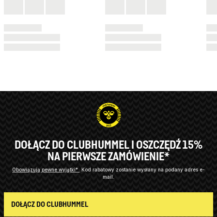
DOŁĄCZ DO CLUBHUMMEL I OSZCZĘDŹ 15%
NA PIERWSZE ZAMÓWIENIE*
Obowiązują pewne wyjątki*
Kod rabatowy zostanie wysłany na podany adres e-
mail.
DOŁĄCZ DO CLUBHUMMEL