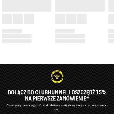
DOŁĄCZ DO CLUBHUMMEL I OSZCZĘDŹ 15%
NA PIERWSZE ZAMÓWIENIE*
Obowiązują pewne wyjątki*
Kod rabatowy zostanie wysłany na podany adres e-
mail.