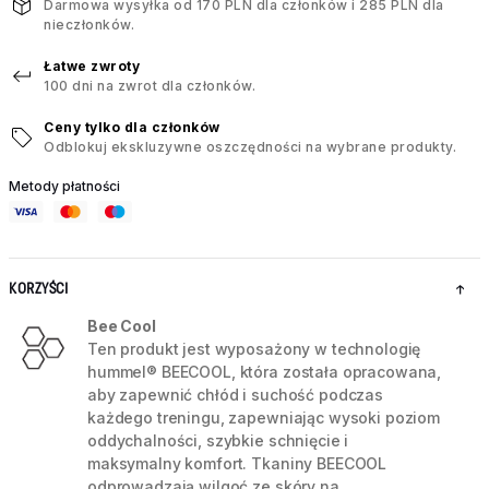
Darmowa wysyłka od 170 PLN dla członków i 285 PLN dla
nieczłonków.
Łatwe zwroty
100 dni na zwrot dla członków.
Ceny tylko dla członków
Odblokuj ekskluzywne oszczędności na wybrane produkty.
Metody płatności
KORZYŚCI
Bee Cool
Ten produkt jest wyposażony w technologię
hummel® BEECOOL, która została opracowana,
aby zapewnić chłód i suchość podczas
każdego treningu, zapewniając wysoki poziom
oddychalności, szybkie schnięcie i
maksymalny komfort. Tkaniny BEECOOL
odprowadzają wilgoć ze skóry na