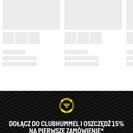
DOŁĄCZ DO CLUBHUMMEL I OSZCZĘDŹ 15%
NA PIERWSZE ZAMÓWIENIE*