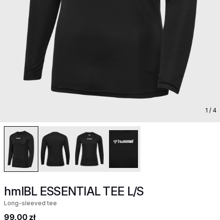
1
/ 4
hmlBL ESSENTIAL TEE L/S
Long-sleeved tee
99,00 zł