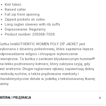
Knit fabric
Raised collar
Full zip front opening
Zipped pockets on sides
Long raglan sleeves with rib cuffs
Dopasowanie: Regularny
Product number: 205368-7026
Kurtka hmlAUTHENTIC WOMEN POLY ZIP JACKET jest
wykonana z dzianiny poliestrowej, która zapewnia lepsze
odprowadzanie wilgoci i chrupiące wykończenie
zewnętrzne. Ta kurtka z zamkiem błyskawicznym hummel®
ma lekko podniesiony kołnierz, który zakrywa szyję, gdy
jest wietrznie. Długie raglanowe rękawy zapewniają dobrą
swobodę ruchów, a także prążkowane mankiety i
5 / 6
charakterystyczne detale w jodełkę z teksturowanej tkanej
taśmy.
MATERIAŁ I PIELĘGNACJA