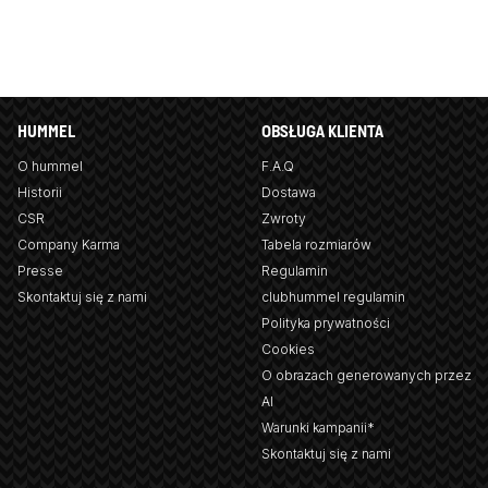
HUMMEL
OBSŁUGA KLIENTA
O hummel
F.A.Q
Historii
Dostawa
CSR
Zwroty
Company Karma
Tabela rozmiarów
Presse
Regulamin
Skontaktuj się z nami
clubhummel regulamin
Polityka prywatności
Cookies
O obrazach generowanych przez
AI
Warunki kampanii*
Skontaktuj się z nami