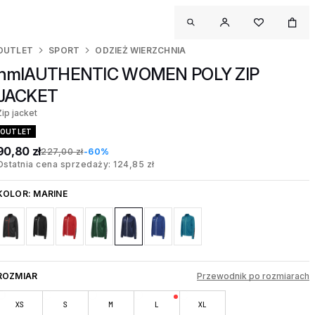
OUTLET
SPORT
ODZIEŻ WIERZCHNIA
hmlAUTHENTIC WOMEN POLY ZIP
JACKET
Zip jacket
OUTLET
90,80 zł
227,00 zł
-60%
Ostatnia cena sprzedaży: 124,85 zł
KOLOR:
MARINE
ROZMIAR
Przewodnik po rozmiarach
XS
S
M
L
XL