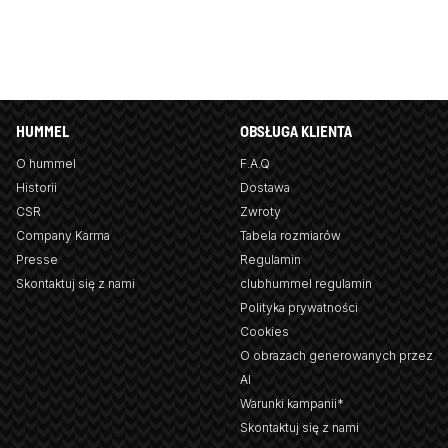
HUMMEL
OBSŁUGA KLIENTA
O hummel
F.A.Q
Historii
Dostawa
CSR
Zwroty
Company Karma
Tabela rozmiarów
Presse
Regulamin
Skontaktuj się z nami
clubhummel regulamin
Polityka prywatności
Cookies
O obrazach generowanych przez
AI
Warunki kampanii*
Skontaktuj się z nami