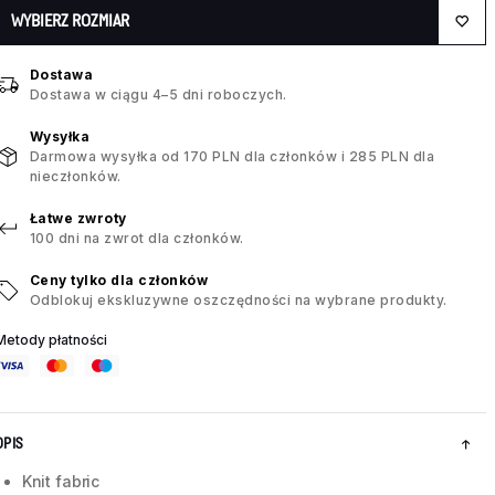
WYBIERZ ROZMIAR
Dostawa
Dostawa w ciągu 4–5 dni roboczych.
Wysyłka
Darmowa wysyłka od 170 PLN dla członków i 285 PLN dla
nieczłonków.
Łatwe zwroty
100 dni na zwrot dla członków.
Ceny tylko dla członków
Odblokuj ekskluzywne oszczędności na wybrane produkty.
Metody płatności
OPIS
Knit fabric