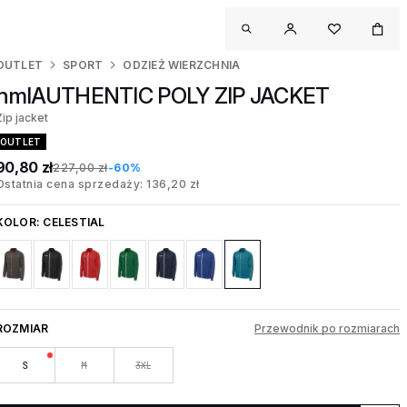
OUTLET
SPORT
ODZIEŻ WIERZCHNIA
hmlAUTHENTIC POLY ZIP JACKET
Zip jacket
OUTLET
90,80 zł
227,00 zł
-60%
Ostatnia cena sprzedaży: 136,20 zł
KOLOR:
CELESTIAL
ROZMIAR
Przewodnik po rozmiarach
S
M
3XL