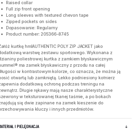
Raised collar
Full zip front opening
Long sleeves with textured chevon tape
Zipped pockets on sides
Dopasowanie: Regularny
Product number: 205366-8745
Załóż kurtkę hmlAUTHENTIC POLY ZIP JACKET jako
dodatkową warstwę zestawu sportowego. Wykonana z
dzianiny poliestrowej kurtka z zamkiem błyskawicznym
hummel® ma zamek błyskawiczny z przodu na całej
długości w kontrastowym kolorze, co oznacza, że można ją
nosić otwartą lub zamkniętą. Lekko podniesiony kołnierz
zapewnia dodatkową ochronę podczas treningu na
zewnątrz. Długie rękawy mają nasze charakterystyczne
szewrony w teksturowanej tkanej taśmie, a po bokach
znajdują się dwie zapinane na zamek kieszenie do
przechowywania kluczy i innych przedmiotów.
MATERIAŁ I PIELĘGNACJA