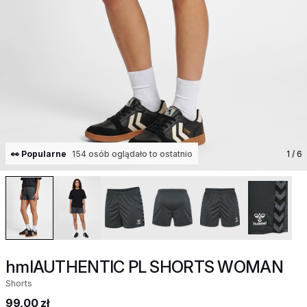
👀 Popularne
154 osób oglądało to ostatnio
1
/ 6
hmlAUTHENTIC PL SHORTS WOMAN
Shorts
99,00 zł