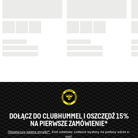
DOŁĄCZ DO CLUBHUMMEL I OSZCZĘDŹ 15%
NA PIERWSZE ZAMÓWIENIE*
Obowiązują pewne wyjątki*
Kod rabatowy zostanie wysłany na podany adres e-
mail.