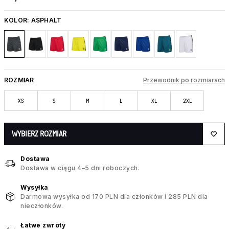
KOLOR:
ASPHALT
ROZMIAR
Przewodnik po rozmiarach
XS
S
M
L
XL
2XL
WYBIERZ ROZMIAR
Dostawa
Dostawa w ciągu 4–5 dni roboczych.
Wysyłka
Darmowa wysyłka od 170 PLN dla członków i 285 PLN dla
nieczłonków.
Łatwe zwroty