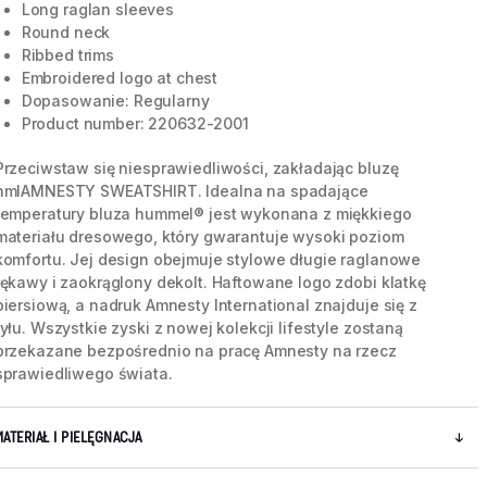
Long raglan sleeves
Round neck
Ribbed trims
Embroidered logo at chest
Dopasowanie: Regularny
Product number: 220632-2001
Przeciwstaw się niesprawiedliwości, zakładając bluzę
hmlAMNESTY SWEATSHIRT. Idealna na spadające
temperatury bluza hummel® jest wykonana z miękkiego
materiału dresowego, który gwarantuje wysoki poziom
komfortu. Jej design obejmuje stylowe długie raglanowe
rękawy i zaokrąglony dekolt. Haftowane logo zdobi klatkę
piersiową, a nadruk Amnesty International znajduje się z
tyłu. Wszystkie zyski z nowej kolekcji lifestyle zostaną
5 / 12
przekazane bezpośrednio na pracę Amnesty na rzecz
sprawiedliwego świata.
MATERIAŁ I PIELĘGNACJA