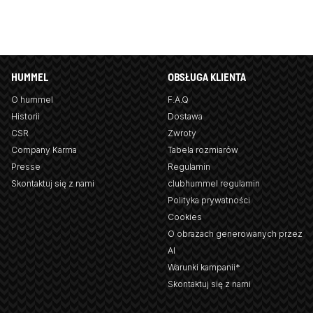
HUMMEL
OBSŁUGA KLIENTA
O hummel
F.A.Q
Historii
Dostawa
CSR
Zwroty
Company Karma
Tabela rozmiarów
Presse
Regulamin
Skontaktuj się z nami
clubhummel regulamin
Polityka prywatności
Cookies
O obrazach generowanych przez
AI
Warunki kampanii*
Skontaktuj się z nami