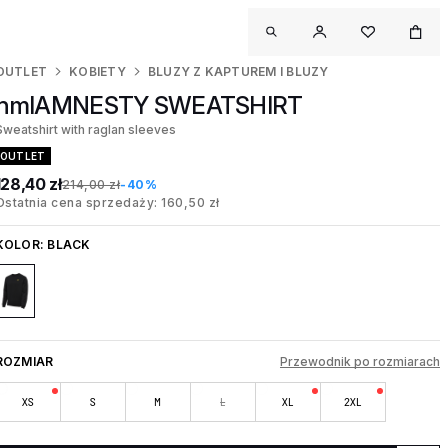
OUTLET
KOBIETY
BLUZY Z KAPTUREM I BLUZY
hmlAMNESTY SWEATSHIRT
Sweatshirt with raglan sleeves
OUTLET
128,40 zł
214,00 zł
-40%
Ostatnia cena sprzedaży: 160,50 zł
KOLOR:
BLACK
ROZMIAR
Przewodnik po rozmiarach
XS
S
M
L
XL
2XL