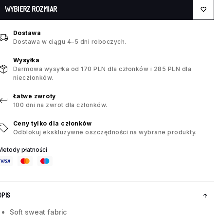
WYBIERZ ROZMIAR
Dostawa
Dostawa w ciągu 4–5 dni roboczych.
Wysyłka
Darmowa wysyłka od 170 PLN dla członków i 285 PLN dla
nieczłonków.
Łatwe zwroty
100 dni na zwrot dla członków.
Ceny tylko dla członków
Odblokuj ekskluzywne oszczędności na wybrane produkty.
Metody płatności
OPIS
Soft sweat fabric