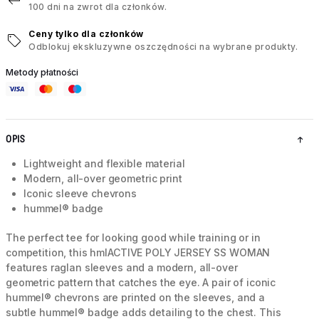
100 dni na zwrot dla członków.
Ceny tylko dla członków
Odblokuj ekskluzywne oszczędności na wybrane produkty.
Metody płatności
OPIS
Lightweight and flexible material
Modern, all-over geometric print
Iconic sleeve chevrons
hummel® badge
The perfect tee for looking good while training or in
competition, this hmlACTIVE POLY JERSEY SS WOMAN
features raglan sleeves and a modern, all-over
geometric pattern that catches the eye. A pair of iconic
hummel® chevrons are printed on the sleeves, and a
subtle hummel® badge adds detailing to the chest. This