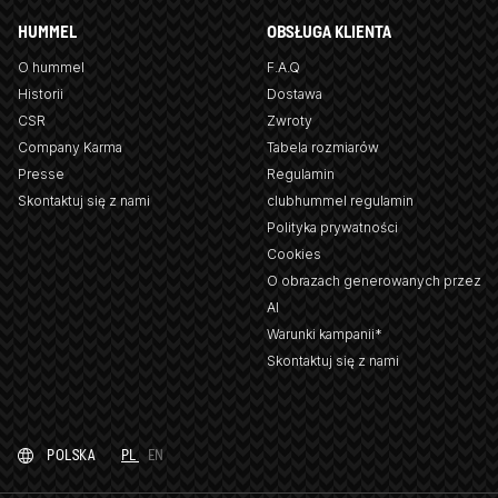
HUMMEL
OBSŁUGA KLIENTA
O hummel
F.A.Q
Historii
Dostawa
CSR
Zwroty
Company Karma
Tabela rozmiarów
Presse
Regulamin
Skontaktuj się z nami
clubhummel regulamin
Polityka prywatności
Cookies
O obrazach generowanych przez
AI
Warunki kampanii*
Skontaktuj się z nami
POLSKA
PL
EN