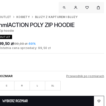
OUTLET
KOBIETY
BLUZY Z KAPTUREM I BLUZY
hmlACTION POLY ZIP HOODIE
Zip hoodie
OUTLET
99,50 zł
199,00 zł
-50%
Ostatnia cena sprzedaży: 99,50 zł
ROZMIAR
Przewodnik po rozmiarach
S
M
L
XL
WYBIERZ ROZMIAR