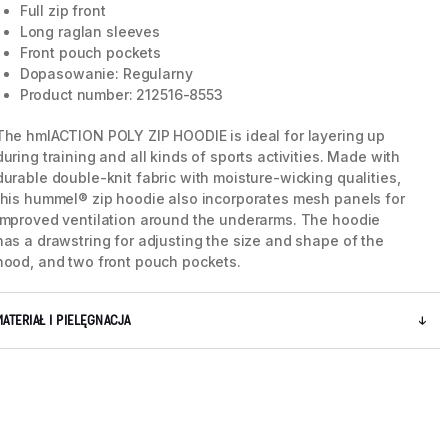
Full zip front
Long raglan sleeves
Front pouch pockets
5 / 5
Dopasowanie: Regularny
Product number: 212516-8553
The hmlACTION POLY ZIP HOODIE is ideal for layering up
during training and all kinds of sports activities. Made with
durable double-knit fabric with moisture-wicking qualities,
this hummel® zip hoodie also incorporates mesh panels for
improved ventilation around the underarms. The hoodie
has a drawstring for adjusting the size and shape of the
hood, and two front pouch pockets.
MATERIAŁ I PIELĘGNACJA