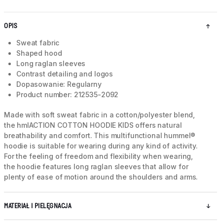
OPIS
Sweat fabric
Shaped hood
Long raglan sleeves
Contrast detailing and logos
Dopasowanie: Regularny
Product number: 212535-2092
Made with soft sweat fabric in a cotton/polyester blend,
the hmlACTION COTTON HOODIE KIDS offers natural
breathability and comfort. This multifunctional hummel®
hoodie is suitable for wearing during any kind of activity.
For the feeling of freedom and flexibility when wearing,
the hoodie features long raglan sleeves that allow for
plenty of ease of motion around the shoulders and arms.
MATERIAŁ I PIELĘGNACJA