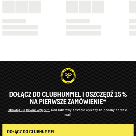
DOŁĄCZ DO CLUBHUMMEL I OSZCZĘDŹ 15%
NA PIERWSZE ZAMÓWIENIE*
Obowiązują pewne wyjątki*
Kod rabatowy zostanie wysłany na podany adres e-
mail.
DOŁĄCZ DO CLUBHUMMEL