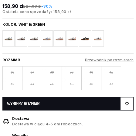
158,90 zł
227,00 zł
-30%
Ostatnia cena sprzedaży: 158,90 zł
KOLOR:
WHITE/GREEN
ROZMIAR
Przewodnik po rozmiarach
36
37
38
39
40
41
42
43
44
45
46
47
WYBIERZ ROZMIAR
Dostawa
Dostawa w ciągu 4–5 dni roboczych.
Wysyłka