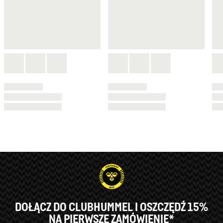
DOŁĄCZ DO CLUBHUMMEL I OSZCZĘDŹ 15%
NA PIERWSZE ZAMÓWIENIE*