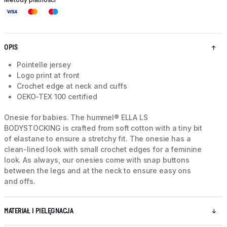
OPIS
Pointelle jersey
Logo print at front
Crochet edge at neck and cuffs
OEKO-TEX 100 certified
Onesie for babies. The hummel® ELLA LS
BODYSTOCKING is crafted from soft cotton with a tiny bit
of elastane to ensure a stretchy fit. The onesie has a
clean-lined look with small crochet edges for a feminine
look. As always, our onesies come with snap buttons
between the legs and at the neck to ensure easy ons
and offs.
MATERIAŁ I PIELĘGNACJA