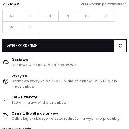
ROZMIAR
Przewodnik po rozmiarach
56
62
68
74
80
86
92
98
WYBIERZ ROZMIAR
Dostawa
Dostawa w ciągu 4–5 dni roboczych.
Wysyłka
Darmowa wysyłka od 170 PLN dla członków i 285 PLN dla
nieczłonków.
Łatwe zwroty
100 dni na zwrot dla członków.
Ceny tylko dla członków
Odblokuj ekskluzywne oszczędności na wybrane produkty.
Metody płatności