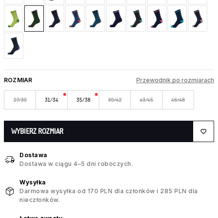
ROZMIAR
Przewodnik po rozmiarach
27/30
31/34
35/38
39/42
43/45
46/48
WYBIERZ ROZMIAR
Dostawa
Dostawa w ciągu 4–5 dni roboczych.
Wysyłka
Darmowa wysyłka od 170 PLN dla członków i 285 PLN dla
nieczłonków.