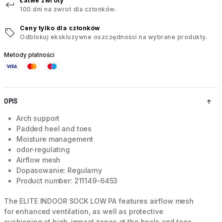
Łatwe zwroty
100 dni na zwrot dla członków.
Ceny tylko dla członków
Odblokuj ekskluzywne oszczędności na wybrane produkty.
Metody płatności
OPIS
Arch support
Padded heel and toes
Moisture management
odor-regulating
Airflow mesh
Dopasowanie: Regularny
Product number: 211149-6453
The ELITE INDOOR SOCK LOW PA features airflow mesh
for enhanced ventilation, as well as protective
cushioning at high-impact zones at the heels and toes.