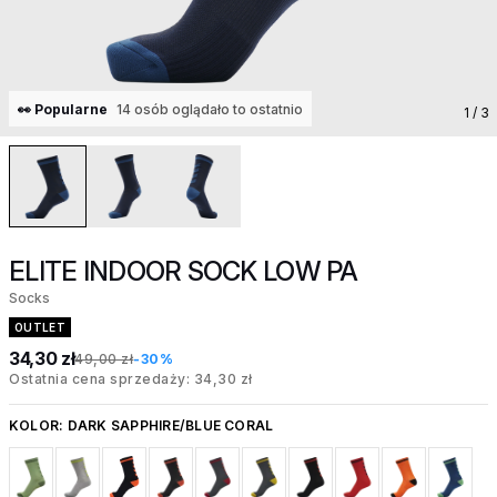
👀 Popularne
14 osób oglądało to ostatnio
1
/ 3
ELITE INDOOR SOCK LOW PA
Socks
OUTLET
34,30 zł
49,00 zł
-30%
Ostatnia cena sprzedaży: 34,30 zł
KOLOR:
DARK SAPPHIRE/BLUE CORAL