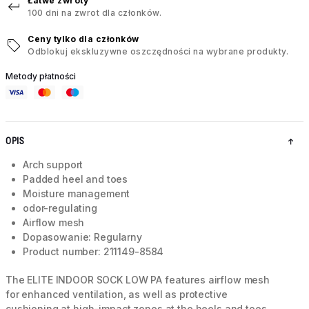
Łatwe zwroty
100 dni na zwrot dla członków.
Ceny tylko dla członków
Odblokuj ekskluzywne oszczędności na wybrane produkty.
Metody płatności
OPIS
Arch support
Padded heel and toes
Moisture management
odor-regulating
Airflow mesh
Dopasowanie: Regularny
Product number: 211149-8584
The ELITE INDOOR SOCK LOW PA features airflow mesh
for enhanced ventilation, as well as protective
cushioning at high-impact zones at the heels and toes.