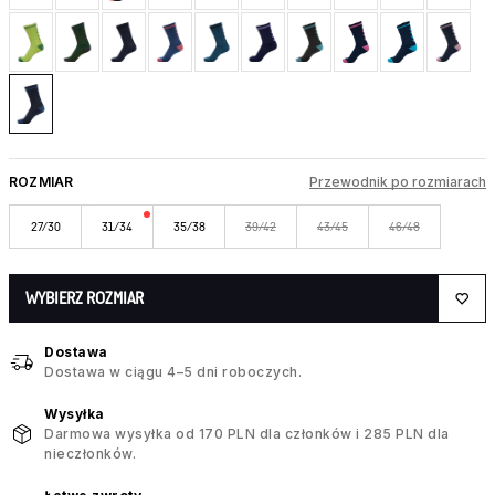
ROZMIAR
Przewodnik po rozmiarach
27/30
31/34
35/38
39/42
43/45
46/48
WYBIERZ ROZMIAR
Dostawa
Dostawa w ciągu 4–5 dni roboczych.
Wysyłka
Darmowa wysyłka od 170 PLN dla członków i 285 PLN dla
nieczłonków.