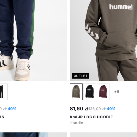
OUTLET
+8
81,60 zł
0 zł
-40%
136,00 zł
-40%
TS
hmlJR LOGO HOODIE
Hoodie