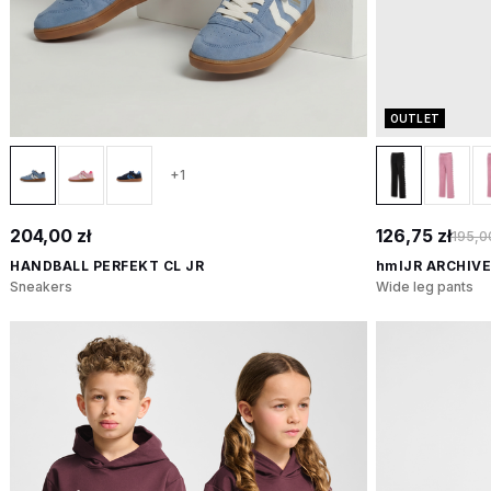
OUTLET
+1
204,00 zł
126,75 zł
195,00
HANDBALL PERFEKT CL JR
hmlJR ARCHIVE
Sneakers
Wide leg pants