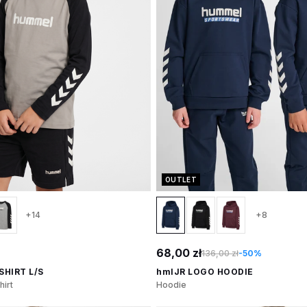
OUTLET
+14
+8
68,00 zł
136,00 zł
-50%
SHIRT L/S
hmlJR LOGO HOODIE
irt
Hoodie