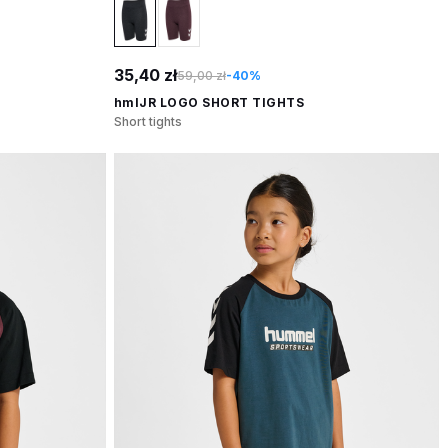
35,40 zł
59,00 zł
-40%
hmlJR LOGO SHORT TIGHTS
Short tights