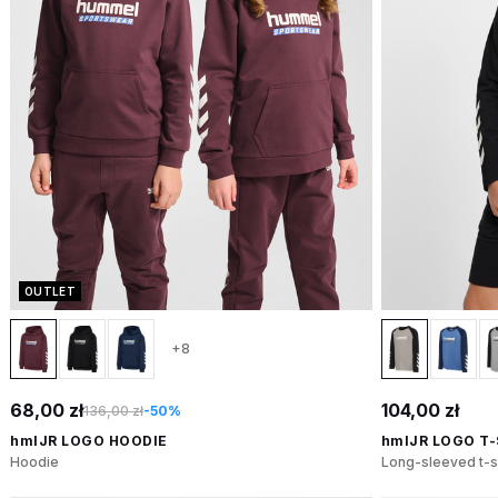
OUTLET
+8
68,00 zł
104,00 zł
136,00 zł
-50%
hmlJR LOGO HOODIE
hmlJR LOGO T-
Hoodie
Long-sleeved t-sh