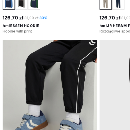
126,70 zł
126,70 zł
181,00 zł
-30%
181,00
hmlESSEN HOODIE
hmlJR HERAM 
Hoodie with print
Rozciągliwe spod