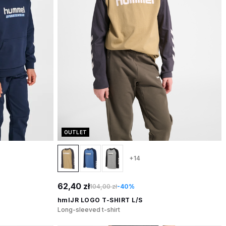
OUTLET
+14
62,40 zł
104,00 zł
-40%
hmlJR LOGO T-SHIRT L/S
Long-sleeved t-shirt