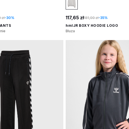
117,65 zł
 zł
-30%
181,00 zł
-35%
PANTS
hmlJR BOXY HOODIE LOGO
nie
Bluza