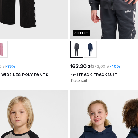
OUTLET
163,20 zł
 zł
-35%
272,00 zł
-40%
 WIDE LEG POLY PANTS
hmlTRACK TRACKSUIT
Tracksuit