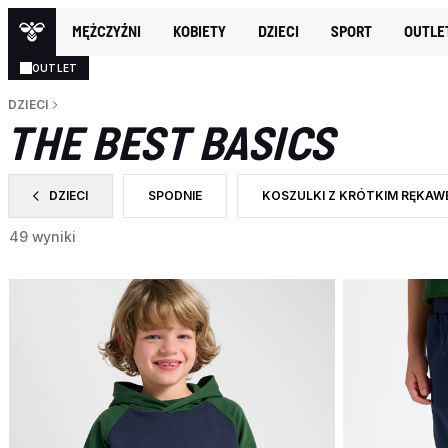
MĘŻCZYŹNI
KOBIETY
DZIECI
SPORT
OUTLE
OUTLET
DZIECI
THE BEST BASICS
DZIECI
SPODNIE
KOSZULKI Z KRÓTKIM RĘKAW
ZAWĘŹ DO CATEGORY: DZIECI
ZAWĘŹ DO RODZAJ PRODUKTU: SPODNIE
ZAWĘŹ DO RODZAJ PRODUKTU
49 wyniki