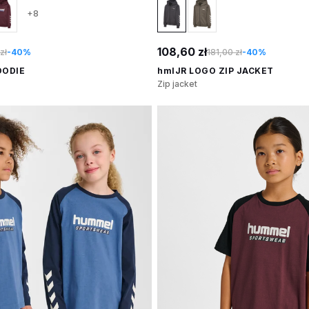
+8
108,60 zł
zł
-40%
181,00 zł
-40%
OODIE
hmlJR LOGO ZIP JACKET
Zip jacket