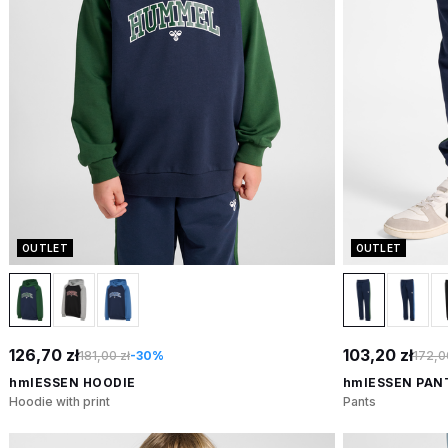
OUTLET
OUTLET
126,70 zł
103,20 zł
181,00 zł
-30%
172,0
hmlESSEN HOODIE
hmlESSEN PAN
Hoodie with print
Pants