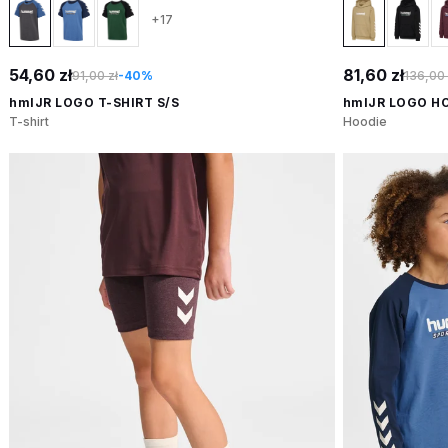
+17
54,60 zł
81,60 zł
91,00 zł
-40%
136,00 
hmlJR LOGO T-SHIRT S/S
hmlJR LOGO H
T-shirt
Hoodie