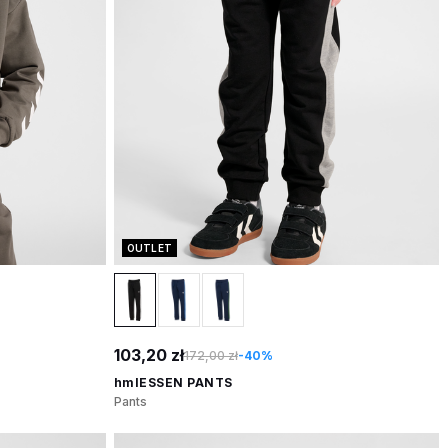
OUTLET
103,20 zł
172,00 zł
-40%
hmlESSEN PANTS
Pants