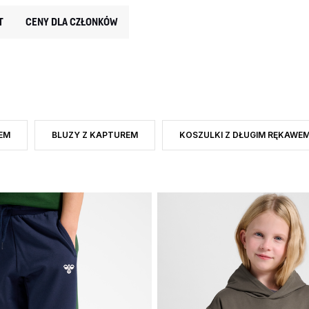
T
CENY DLA CZŁONKÓW
EM
BLUZY Z KAPTUREM
KOSZULKI Z DŁUGIM RĘKAWE
: KOSZULKI Z KRÓTKIM RĘKAWEM
ZAWĘŹ DO RODZAJ PRODUKTU: BLUZY Z KAPTUREM
ZAWĘŹ DO RODZAJ PRODUKTU