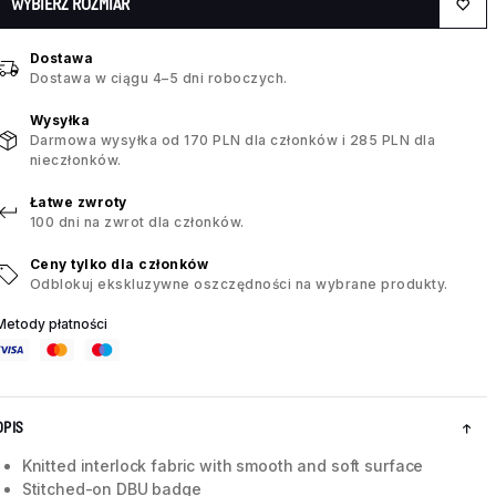
WYBIERZ ROZMIAR
Dostawa
Dostawa w ciągu 4–5 dni roboczych.
Wysyłka
Darmowa wysyłka od 170 PLN dla członków i 285 PLN dla
nieczłonków.
Łatwe zwroty
100 dni na zwrot dla członków.
Ceny tylko dla członków
Odblokuj ekskluzywne oszczędności na wybrane produkty.
Metody płatności
OPIS
Knitted interlock fabric with smooth and soft surface
Stitched-on DBU badge