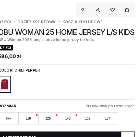
DZIECI
ODZIEŻ SPORTOWA
KOSZULKI KLUBOWE
DBU WOMAN 25 HOME JERSEY L/S KIDS
DBU Women 2025 long-sleeve home jersey for kids
DZIECI
386,00 zł
KOLOR:
CHILI PEPPER
ROZMIAR
Przewodnik po rozmiarach
104
116
128
140
152
164