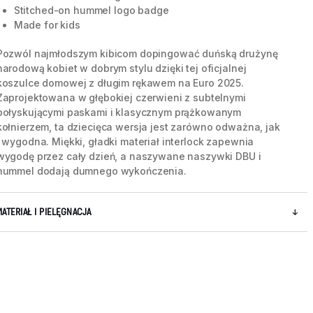
Stitched-on hummel logo badge
Made for kids
Pozwól najmłodszym kibicom dopingować duńską drużynę
narodową kobiet w dobrym stylu dzięki tej oficjalnej
koszulce domowej z długim rękawem na Euro 2025.
Zaprojektowana w głębokiej czerwieni z subtelnymi
połyskującymi paskami i klasycznym prążkowanym
kołnierzem, ta dziecięca wersja jest zarówno odważna, jak
i wygodna. Miękki, gładki materiał interlock zapewnia
wygodę przez cały dzień, a naszywane naszywki DBU i
hummel dodają dumnego wykończenia.
MATERIAŁ I PIELĘGNACJA
5 / 5