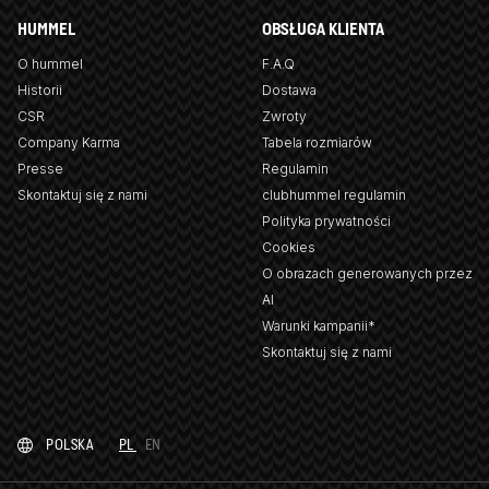
HUMMEL
OBSŁUGA KLIENTA
O hummel
F.A.Q
Historii
Dostawa
CSR
Zwroty
Company Karma
Tabela rozmiarów
Presse
Regulamin
Skontaktuj się z nami
clubhummel regulamin
Polityka prywatności
Cookies
O obrazach generowanych przez
AI
Warunki kampanii*
Skontaktuj się z nami
POLSKA
PL
EN