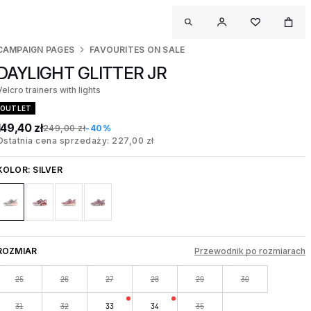
CAMPAIGN PAGES
FAVOURITES ON SALE
DAYLIGHT GLITTER JR
Velcro trainers with lights
OUTLET
149,40 zł
249,00 zł
-40%
Ostatnia cena sprzedaży: 227,00 zł
KOLOR:
SILVER
ROZMIAR
Przewodnik po rozmiarach
25
26
27
28
29
30
31
32
33
34
35