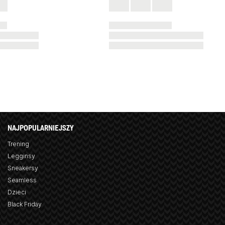
NAJPOPULARNIEJSZY
Trening
Legginsy
Sneakersy
Seamless
Dzieci
Black Friday