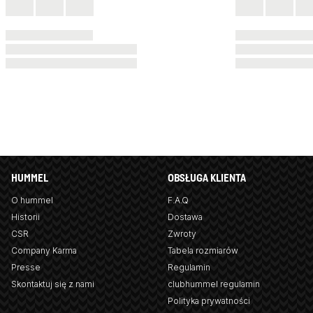
HUMMEL
OBSŁUGA KLIENTA
O hummel
F.A.Q
Historii
Dostawa
CSR
Zwroty
Company Karma
Tabela rozmiarów
Presse
Regulamin
Skontaktuj się z nami
clubhummel regulamin
Polityka prywatności