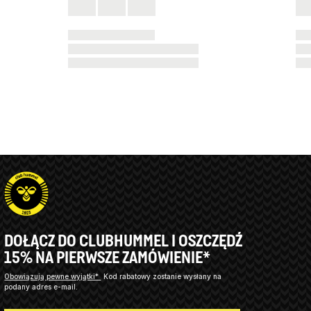
DOŁĄCZ DO CLUBHUMMEL I OSZCZĘDŹ
15% NA PIERWSZE ZAMÓWIENIE*
Obowiązują pewne wyjątki*
Kod rabatowy zostanie wysłany na
podany adres e-mail.