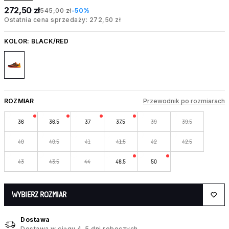
272,50 zł
545,00 zł
-50%
Ostatnia cena sprzedaży: 272,50 zł
KOLOR:
BLACK/RED
ROZMIAR
Przewodnik po rozmiarach
36
36.5
37
37.5
39
39.5
40
40.5
41
41.5
42
42.5
43
43.5
44
48.5
50
WYBIERZ ROZMIAR
Dostawa
Dostawa w ciągu 4–5 dni roboczych.