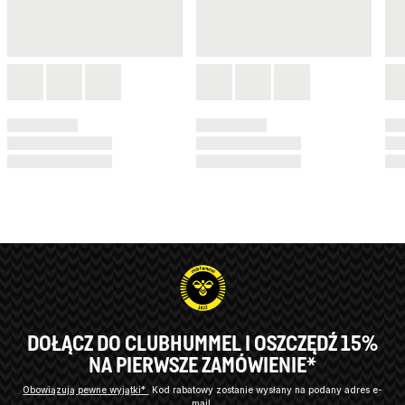
DOŁĄCZ DO CLUBHUMMEL I OSZCZĘDŹ 15%
NA PIERWSZE ZAMÓWIENIE*
Obowiązują pewne wyjątki*
Kod rabatowy zostanie wysłany na podany adres e-
mail.