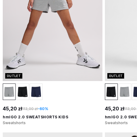
OUTLET
OUTLET
45,20 zł
45,20 zł
113,00 zł
-60%
113,00 
hmlGO 2.0 SWEATSHORTS KIDS
hmlGO 2.0 SW
Sweatshorts
Sweatshorts