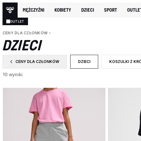
MĘŻCZYŹNI
KOBIETY
DZIECI
SPORT
OUTLE
OUTLET
CENY DLA CZŁONKÓW
DZIECI
CENY DLA CZŁONKÓW
DZIECI
KOSZULKI Z KR
ZAWĘŹ DO CATEGORY: CENY DLA CZŁONKÓW
WYBRANY OBECNIE ZAWĘŻO
ZAWĘŹ DO RODZ
10 wyniki