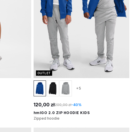
OUTLET
+5
120,00 zł
200,00 zł
-40%
hmlGO 2.0 ZIP HOODIE KIDS
Zipped hoodie