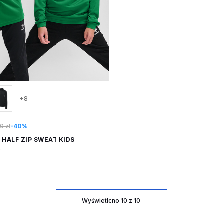
+8
0 zł
-40%
HALF ZIP SWEAT KIDS
p
Wyświetlono 10 z 10