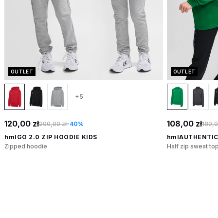
OUTLET
OUTLET
+5
120,00 zł
108,00 zł
200,00 zł
-40%
180,0
hmlGO 2.0 ZIP HOODIE KIDS
hmlAUTHENTIC 
Zipped hoodie
Half zip sweat to