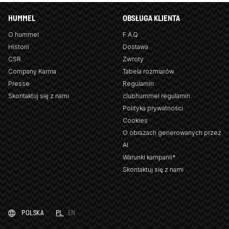
HUMMEL
OBSŁUGA KLIENTA
O hummel
F.A.Q
Historii
Dostawa
CSR
Zwroty
Company Karma
Tabela rozmiarów
Presse
Regulamin
Skontaktuj się z nami
clubhummel regulamin
Polityka prywatności
Cookies
O obrazach generowanych przez
AI
Warunki kampanii*
Skontaktuj się z nami
POLSKA
PL
EN