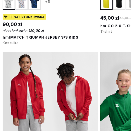
+5
45,00 zł
CENA CZŁONKOWSKA
75,00 
90,00 zł
hmlGO 2.0 T-SH
nieczłonkowie:
120,00 zł
T-shirt
hmlMATCH TRIUMPH JERSEY S/S KIDS
Koszulka