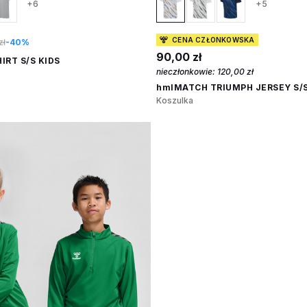
+6
+5
CENA CZŁONKOWSKA
zł
-40%
90,00 zł
IRT S/S KIDS
nieczłonkowie:
120,00 zł
hmlMATCH TRIUMPH JERSEY S/S
Koszulka