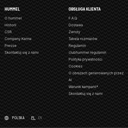
HUMMEL
OBSŁUGA KLIENTA
O hummel
F.A.Q
Historii
Dostawa
CSR
Zwroty
Company Karma
Tabela rozmiarów
Presse
Regulamin
Skontaktuj się z nami
clubhummel regulamin
Polityka prywatności
Cookies
O obrazach generowanych przez
AI
Warunki kampanii*
Skontaktuj się z nami
POLSKA
PL
EN