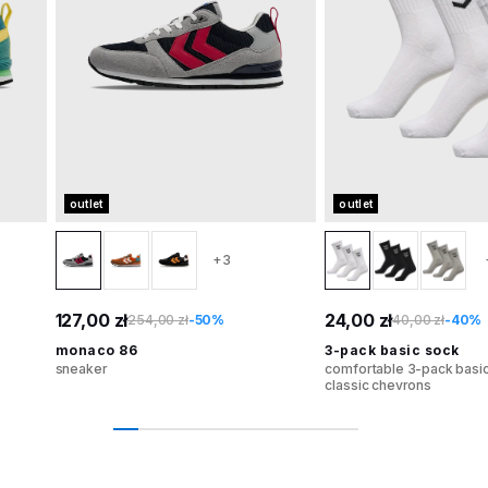
outlet
outlet
+3
127,00 zł
24,00 zł
254,00 zł
-50%
40,00 zł
-40%
monaco 86
3-pack basic sock
sneaker
comfortable 3-pack basic
classic chevrons