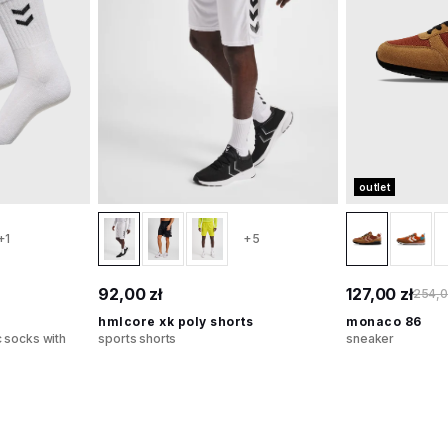
outlet
+1
+5
92,00 zł
127,00 zł
254,0
hmlcore xk poly shorts
monaco 86
 socks with
sports shorts
sneaker