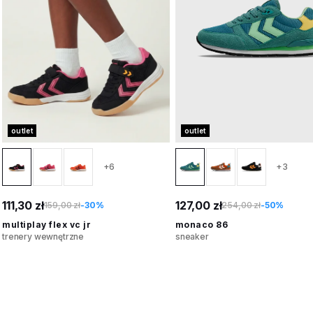
outlet
outlet
+6
+3
111,30 zł
127,00 zł
159,00 zł
-30%
254,00 zł
-50%
multiplay flex vc jr
monaco 86
trenery wewnętrzne
sneaker