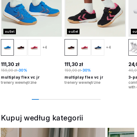
outlet
outlet
ou
+4
+4
111,30 zł
111,30 zł
24,
159,00 zł
-30%
159,00 zł
-30%
40,0
multiplay flex vc jr
multiplay flex vc jr
3-p
trenery wewnętrzne
trenery wewnętrzne
comf
with
Kupuj według kategorii