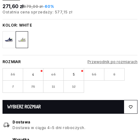
271,60 zł
679,00 zł
-60%
Ostatnia cena sprzedaży: 577,15 zł
KOLOR:
WHITE
ROZMIAR
Przewodnik po rozmiarach
3.5
4
4.5
5
5.5
6
7
7.5
11
12
WYBIERZ ROZMIAR
Dostawa
Dostawa w ciągu 4–5 dni roboczych.
Wysyłka