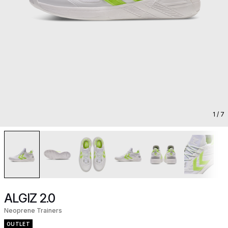
1
/ 7
ALGIZ 2.0
Neoprene Trainers
OUTLET