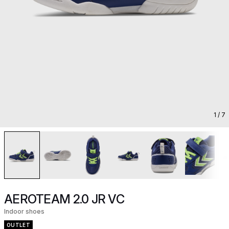
1
/ 7
AEROTEAM 2.0 JR VC
Indoor shoes
OUTLET