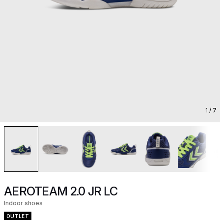
1
/ 7
AEROTEAM 2.0 JR LC
Indoor shoes
OUTLET