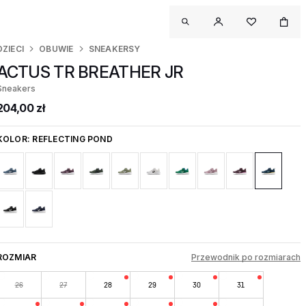
DZIECI
OBUWIE
SNEAKERSY
ACTUS TR BREATHER JR
Sneakers
204,00 zł
KOLOR:
REFLECTING POND
ROZMIAR
Przewodnik po rozmiarach
26
27
28
29
30
31