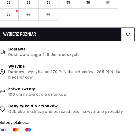
32
33
34
35
36
37
38
39
40
WYBIERZ ROZMIAR
Dostawa
Dostawa w ciągu 4–5 dni roboczych.
Wysyłka
Darmowa wysyłka od 170 PLN dla członków i 285 PLN dla
nieczłonków.
Łatwe zwroty
100 dni na zwrot dla członków.
Ceny tylko dla członków
Odblokuj ekskluzywne oszczędności na wybrane produkty.
Metody płatności