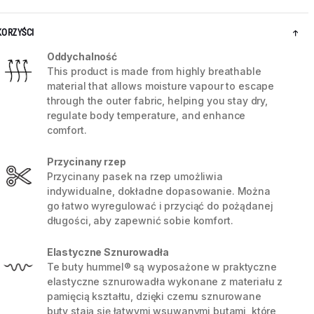
KORZYŚCI
Oddychalność
This product is made from highly breathable
material that allows moisture vapour to escape
through the outer fabric, helping you stay dry,
regulate body temperature, and enhance
comfort.
Przycinany rzep
Przycinany pasek na rzep umożliwia
indywidualne, dokładne dopasowanie. Można
go łatwo wyregulować i przyciąć do pożądanej
5 / 8
długości, aby zapewnić sobie komfort.
Elastyczne Sznurowadła
Te buty hummel® są wyposażone w praktyczne
elastyczne sznurowadła wykonane z materiału z
pamięcią kształtu, dzięki czemu sznurowane
buty stają się łatwymi wsuwanymi butami, które