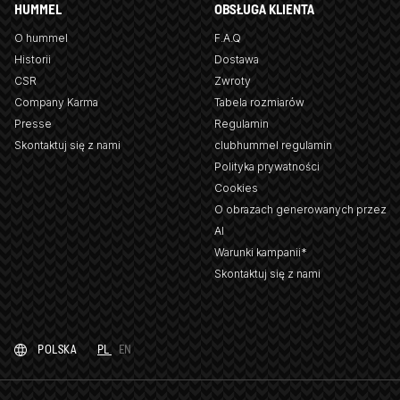
HUMMEL
OBSŁUGA KLIENTA
O hummel
F.A.Q
Historii
Dostawa
CSR
Zwroty
Company Karma
Tabela rozmiarów
Presse
Regulamin
Skontaktuj się z nami
clubhummel regulamin
Polityka prywatności
Cookies
O obrazach generowanych przez
AI
Warunki kampanii*
Skontaktuj się z nami
POLSKA
PL
EN