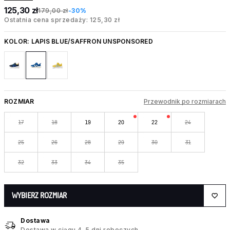
125,30 zł
179,00 zł
-30%
Ostatnia cena sprzedaży: 125,30 zł
KOLOR:
LAPIS BLUE/SAFFRON UNSPONSORED
ROZMIAR
Przewodnik po rozmiarach
17
18
19
20
22
24
25
26
28
29
30
31
32
33
34
35
WYBIERZ ROZMIAR
Dostawa
Dostawa w ciągu 4–5 dni roboczych.