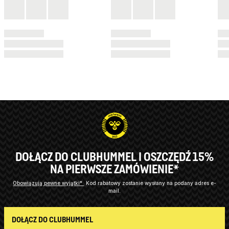
DOŁĄCZ DO CLUBHUMMEL I OSZCZĘDŹ 15%
NA PIERWSZE ZAMÓWIENIE*
Obowiązują pewne wyjątki*
Kod rabatowy zostanie wysłany na podany adres e-
mail.
DOŁĄCZ DO CLUBHUMMEL