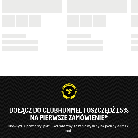
DOŁĄCZ DO CLUBHUMMEL I OSZCZĘDŹ 15%
NA PIERWSZE ZAMÓWIENIE*
Obowiązują pewne wyjątki*
Kod rabatowy zostanie wysłany na podany adres e-
mail.