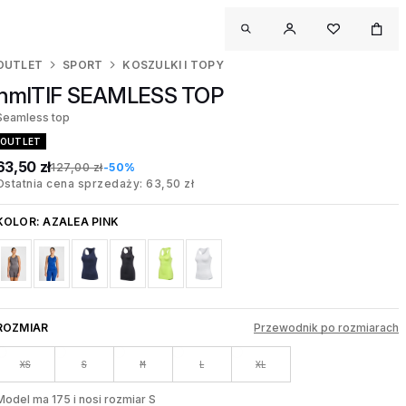
OUTLET
SPORT
KOSZULKI I TOPY
hmlTIF SEAMLESS TOP
Seamless top
OUTLET
63,50 zł
127,00 zł
-50%
Ostatnia cena sprzedaży: 63,50 zł
KOLOR:
AZALEA PINK
ROZMIAR
Przewodnik po rozmiarach
XS
S
M
L
XL
Model ma 175 i nosi rozmiar S