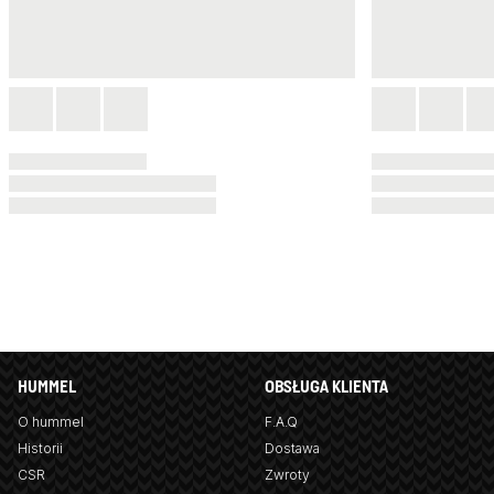
HUMMEL
OBSŁUGA KLIENTA
O hummel
F.A.Q
Historii
Dostawa
CSR
Zwroty